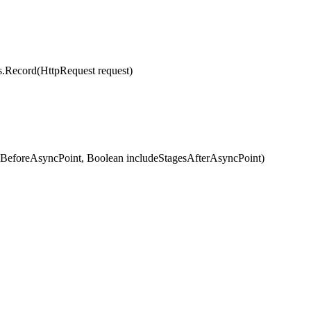
cord(HttpRequest request)
eforeAsyncPoint, Boolean includeStagesAfterAsyncPoint)