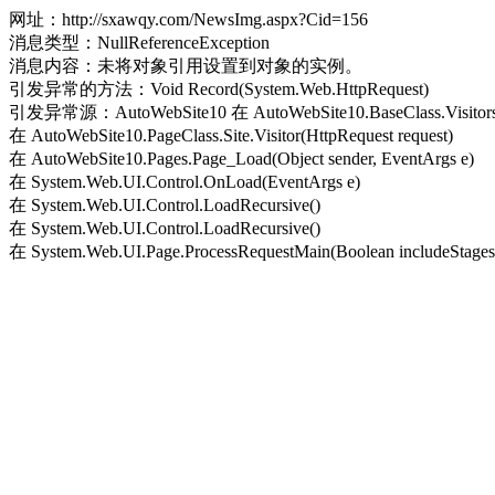
网址：http://sxawqy.com/NewsImg.aspx?Cid=156
消息类型：NullReferenceException
消息内容：未将对象引用设置到对象的实例。
引发异常的方法：Void Record(System.Web.HttpRequest)
引发异常源：AutoWebSite10 在 AutoWebSite10.BaseClass.Visitors.Re
在 AutoWebSite10.PageClass.Site.Visitor(HttpRequest request)
在 AutoWebSite10.Pages.Page_Load(Object sender, EventArgs e)
在 System.Web.UI.Control.OnLoad(EventArgs e)
在 System.Web.UI.Control.LoadRecursive()
在 System.Web.UI.Control.LoadRecursive()
在 System.Web.UI.Page.ProcessRequestMain(Boolean includeStagesB